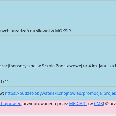
snych urządzeń na siłowni w MOKSiR
gracji sensorycznej w Szkole Podstawowej nr 4 im. Janusza
j1x1”
ów:
https://budzet-obywatelski.chojnow.eu/promocja_proje
chojnow.eu
przygotowanego przez
MEDIART
(w
CMS
) © pr