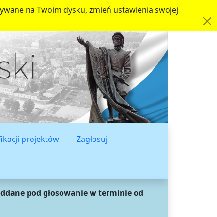
apisywane na Twoim dysku, zmień ustawienia swojej
fikacji projektów
Zagłosuj
oddane pod głosowanie w terminie od