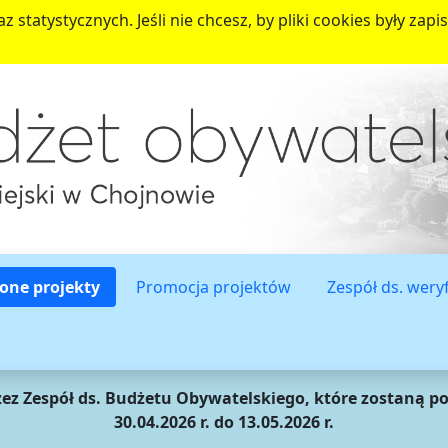
z statystycznych. Jeśli nie chcesz, by pliki cookies były z
one projekty
Promocja projektów
Zespół ds. wery
ez Zespół ds. Budżetu Obywatelskiego, które zostaną p
30.04.2026 r. do 13.05.2026 r.